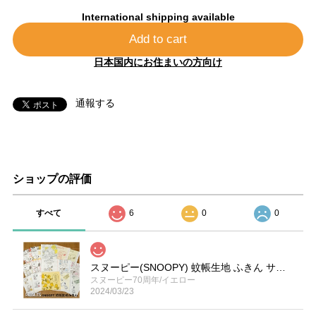
International shipping available
Add to cart
日本国内にお住まいの方向け
通報する
ショップの評価
すべて
6
0
0
スヌーピー(SNOOPY) 蚊帳生地 ふきん サイズ／(約)30×30cm
スヌーピー70周年/イエロー
2024/03/23