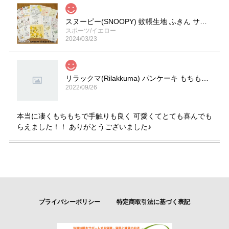
スヌーピー(SNOOPY) 蚊帳生地 ふきん サイズ／(約)30×30cm
スポーツ/イエロー
2024/03/23
リラックマ(Rilakkuma) パンケーキ もちもちクッション サイズ(約)30.3×30×12cm
2022/09/26
本当に凄くもちもちで手触りも良く 可愛くてとても喜んでも
らえました！！ ありがとうございました♪
ディズニー(Disney) キャラクター お食事エプロン 2枚組 E柄 カーズ・プーさん
カーズ
2022/08/26
プライバシーポリシー
特定商取引法に基づく表記
ディズニー(Disney) ミニーマウス ３層トレーニングパンツ３枚組 (NO.215-100306-10)