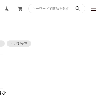
ア
ョ
パジャマ
健繊(KENSEN) 健康肌着 ひだまり 極 紳士用 LLサイズのみ