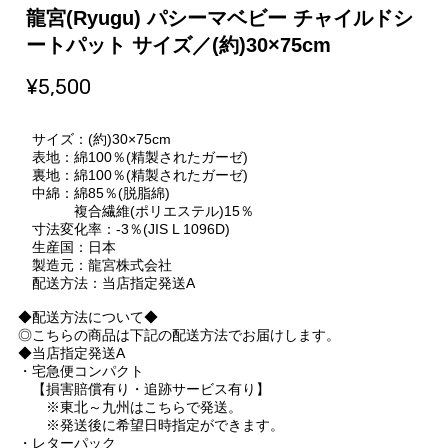
龍宮(Ryugu) パシーマベビー チャイルドシ
ートパット サイズ／(約)30×75cm
¥5,500
サイズ：(約)30×75cm
表地：綿100％(精製されたガーゼ)
裏地：綿100％(精製されたガーゼ)
中綿：綿85％(脱脂綿)
複合繊維(ポリエステル)15％
寸法変化率：-3％(JIS L 1096D)
生産国：日本
製造元：龍宮株式会社
配送方法：当店指定発送A
◆配送方法について◆
◎こちらの商品は下記の配送方法でお届けします。
◆当店指定発送A
・宅急便コンパクト
【損害賠償有り・追跡サービス有り】
※東北～九州はこちらで発送。
※発送後に希望日時指定ができます。
・レターパック