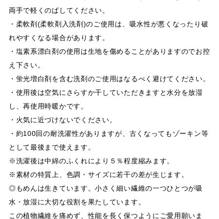
両手で軽くのばしてください。
・柔軟剤(柔軟剤入洗剤)のご使用は、吸水性が悪くなったり破
れやすくなる場合があります。
・塩素系漂白剤の使用は生地を傷めることがありますのでお控
え下さい。
・蛍光増白剤を含む洗剤のご使用はなるべく避けてください。
・使用後は空気にさらすか干していただきますと水分を放湿
し、再使用時暖かです。
・火気に近づけないでください。
・約100回の耐洗濯性がありますが、古くなってもゾーキン等
として最後まで使えます。
※洗濯後は中綿のふくれにより５％程度縮みます。
※素材の特質上、色調・サイズに若干の差が生じます。
◎もめんは生きています。小さく細い繊維の一つひとつが吸
水・放湿に大切な役割を果たしています。
この植物繊維を痛めず、性能を長く保つようにご愛用願いま