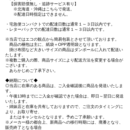
【損害賠償無し・追跡サービス有り】
※北海道・沖縄はこちらで発送。
※配達日時指定はできません。
・宅急便コンパクトでの配達日数は通常１～３日以内です。
・レターパックでの配達日数は通常１～３日以内です。
※当店ではエコの観点から簡易包装とさせて頂いております。
商品の梱包は主に、紙袋＋OPP透明袋となります。
掛け布団など大きいサイズの商品はダンボールに入れて配送い
たします。
※複数ご購入の際、商品サイズにより配送方法を変更する場合が
ございます。
あらかじめご了承下さい。
◆納期について◆
◎当店に在庫のある商品は、ご入金確認後に商品を発送いたしま
す。
・午後13時までにご入金が確認できた場合は、即日～翌日に発送
いたします。
・姉妹店と在庫を共有しておりますので、ご注文のタイミングに
より、お取り寄せ、
またはキャンセルとなります。予めご了承願います。
※メーカー様の都合上、新商品への移行時期には、廃番となり、
販売終了となる場合