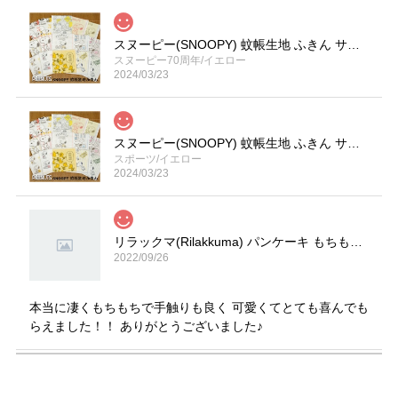
スヌーピー(SNOOPY) 蚊帳生地 ふきん サイズ／(約)30×30cm
スヌーピー70周年/イエロー
2024/03/23
スヌーピー(SNOOPY) 蚊帳生地 ふきん サイズ／(約)30×30cm
スポーツ/イエロー
2024/03/23
リラックマ(Rilakkuma) パンケーキ もちもちクッション サイズ(約)30.3×30×12cm
2022/09/26
本当に凄くもちもちで手触りも良く 可愛くてとても喜んでも
らえました！！ ありがとうございました♪
ディズニー(Disney) キャラクター お食事エプロン 2枚組 E柄 カーズ・プーさん